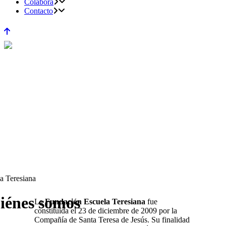
Colabora
Contacto
a Teresiana
iénes somos
La
Fundación Escuela Teresiana
fue
constituida el 23 de diciembre de 2009 por la
Compañía de Santa Teresa de Jesús. Su finalidad